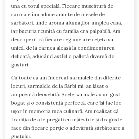
una cu totul specială. Fiecare mușcătură de
sarmale îmi aduce aminte de mesele de
sărbători, unde aroma afumaților umplea casa,
iar bucuria reunită cu familia era palpabilă. Am
descoperit că fiecare regiune are rețeta sa
unică, de la carnea aleasă la condimentarea
delicată, aducând astfel o palletă diversă de
gusturi.
Cu toate că am încercat sarmalele din diferite
locuri, sarmalele de la Sârbi mi-au lăsat o
amprentă deosebită. Acele sarmale au un gust
bogat și o consistență perfectă, care își fac loc
ușor în memoria mea culinară. Am realizat că
tradiția de a le pregăti cu măiestrie și dragoste
face din fiecare porție o adevărată sărbătoare a
gustului.