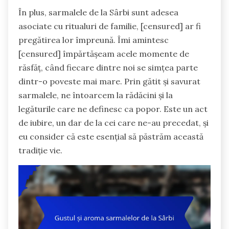
În plus, sarmalele de la Sârbi sunt adesea
asociate cu ritualuri de familie, [censured] ar fi
pregătirea lor împreună. Îmi amintesc
[censured] împărtășeam acele momente de
răsfăț, când fiecare dintre noi se simțea parte
dintr-o poveste mai mare. Prin gătit și savurat
sarmalele, ne întoarcem la rădăcini și la
legăturile care ne definesc ca popor. Este un act
de iubire, un dar de la cei care ne-au precedat, și
eu consider că este esențial să păstrăm această
tradiție vie.