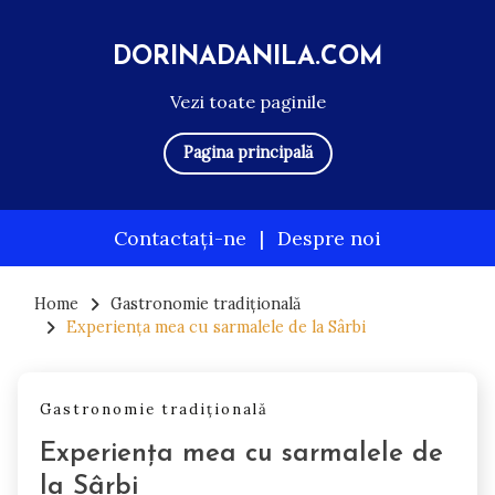
DORINADANILA.COM
Vezi toate paginile
Pagina principală
Contactați-ne
|
Despre noi
Skip
to
Home
Gastronomie tradițională
Experiența mea cu sarmalele de la Sârbi
content
Gastronomie tradițională
Experiența mea cu sarmalele de
la Sârbi