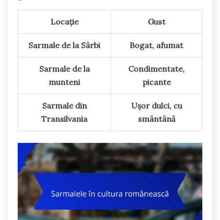
Locație
Gust
Sarmale de la Sârbi
Bogat, afumat
Sarmale de la
Condimentate,
munteni
picante
Sarmale din
Ușor dulci, cu
Transilvania
smântână