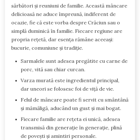
sărbători și reuniuni de familie. Această mâncare
delicioasă ne aduce împreună, indiferent de
ocazie, fie că este vorba despre Crăciun sau o
simplă duminică în familie. Fiecare regiune are
propria rețetă, dar esența rămâne aceeași:
bucurie, comuniune și tradiție.
Sarmalele sunt adesea pregătite cu carne de
porc, vită sau chiar curcan.
Varza murată este ingredientul principal,
dar uneori se folosesc foi de viță de vie.
Felul de mâncare poate fi servit cu smântână
și mămăligă, aducând un gust și mai bogat.
Fiecare familie are rețeta ei unică, adesea
transmisă din generație în generație, plină
de povești și amintiri personale.