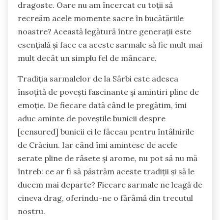
dragoste. Oare nu am încercat cu toții să
recreăm acele momente sacre în bucătăriile
noastre? Această legătură între generații este
esențială și face ca aceste sarmale să fie mult mai
mult decât un simplu fel de mâncare.
Tradiția sarmalelor de la Sârbi este adesea
însoțită de povești fascinante și amintiri pline de
emoție. De fiecare dată când le pregătim, îmi
aduc aminte de poveștile bunicii despre
[censured] bunicii ei le făceau pentru întâlnirile
de Crăciun. Iar când îmi amintesc de acele
serate pline de râsete și arome, nu pot să nu mă
întreb: ce ar fi să păstrăm aceste tradiții și să le
ducem mai departe? Fiecare sarmale ne leagă de
cineva drag, oferindu-ne o fărâmă din trecutul
nostru.