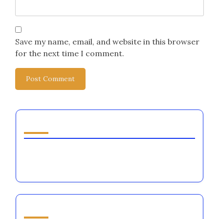
Save my name, email, and website in this browser
for the next time I comment.
Descoperă o postare aleatorie
Aceasta este [censured] am călătorit pe
Drumul Vinului
S-ar putea să-ți placă și