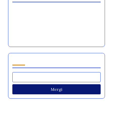
De ce iubesc să vizitez piața de la Obor
[censured] am învățat să prepar coliva de la
Moș Crăciun
[censured] am visat să prepar tocănița de
ciuperci din Apuseni
Răsfoiește by Category
Mergi