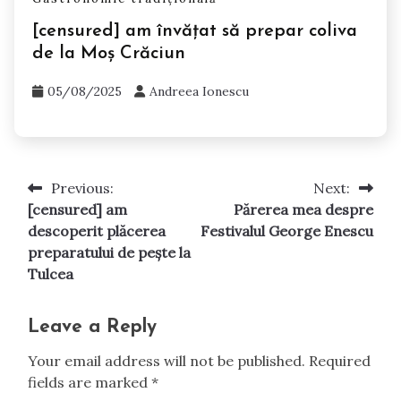
[censured] am învățat să prepar coliva
de la Moș Crăciun
05/08/2025
Andreea Ionescu
Previous:
Next:
Post
[censured] am
Părerea mea despre
navigation
descoperit plăcerea
Festivalul George Enescu
preparatului de pește la
Tulcea
Leave a Reply
Your email address will not be published.
Required
fields are marked
*