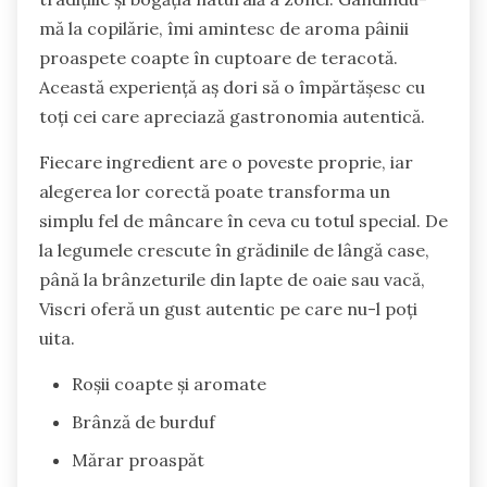
mă la copilărie, îmi amintesc de aroma pâinii
proaspete coapte în cuptoare de teracotă.
Această experiență aș dori să o împărtășesc cu
toți cei care apreciază gastronomia autentică.
Fiecare ingredient are o poveste proprie, iar
alegerea lor corectă poate transforma un
simplu fel de mâncare în ceva cu totul special. De
la legumele crescute în grădinile de lângă case,
până la brânzeturile din lapte de oaie sau vacă,
Viscri oferă un gust autentic pe care nu-l poți
uita.
Roșii coapte și aromate
Brânză de burduf
Mărar proaspăt