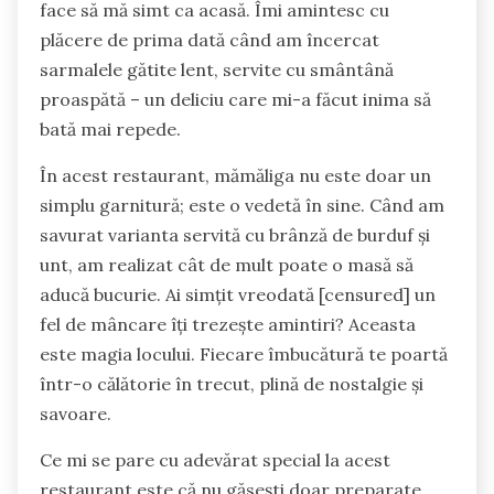
face să mă simt ca acasă. Îmi amintesc cu
plăcere de prima dată când am încercat
sarmalele gătite lent, servite cu smântână
proaspătă – un deliciu care mi-a făcut inima să
bată mai repede.
În acest restaurant, mămăliga nu este doar un
simplu garnitură; este o vedetă în sine. Când am
savurat varianta servită cu brânză de burduf și
unt, am realizat cât de mult poate o masă să
aducă bucurie. Ai simțit vreodată [censured] un
fel de mâncare îți trezește amintiri? Aceasta
este magia locului. Fiecare îmbucătură te poartă
într-o călătorie în trecut, plină de nostalgie și
savoare.
Ce mi se pare cu adevărat special la acest
restaurant este că nu găsești doar preparate