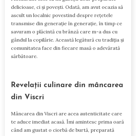
delicioase, ci și povești. Odată, am avut ocazia să
ascult un localnic povestind despre rețetele
transmise din generație în generație, în timp ce
savuram o plăcintă cu brânză care m-a dus cu
gândul la copilărie. Această legătură cu tradiția și
comunitatea face din fiecare masă o adevărată
sărbătoare.
Revelații culinare din mâncarea
din Viscri
Mâncarea din Viscri are acea autenticitate care
te aduce imediat acasă. Îmi amintesc prima oară
când am gustat o ciorbă de burtă, preparată