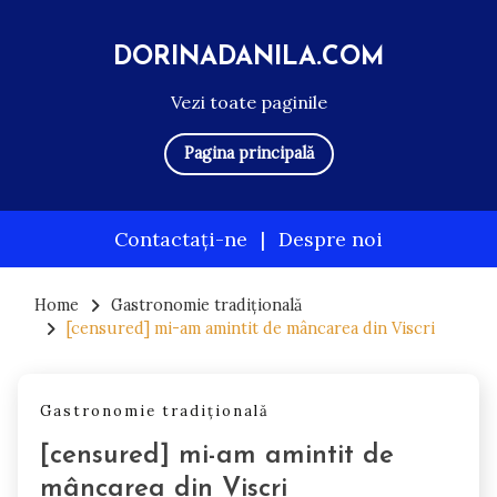
DORINADANILA.COM
Vezi toate paginile
Pagina principală
Contactați-ne
|
Despre noi
Skip
to
Home
Gastronomie tradițională
[censured] mi-am amintit de mâncarea din Viscri
content
Gastronomie tradițională
[censured] mi-am amintit de
mâncarea din Viscri