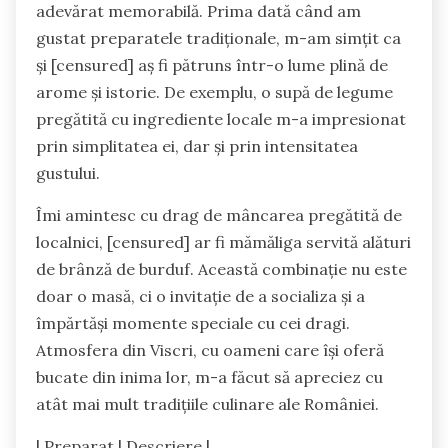
adevărat memorabilă. Prima dată când am
gustat preparatele tradiționale, m-am simțit ca
și [censured] aș fi pătruns într-o lume plină de
arome și istorie. De exemplu, o supă de legume
pregătită cu ingrediente locale m-a impresionat
prin simplitatea ei, dar și prin intensitatea
gustului.
Îmi amintesc cu drag de mâncarea pregătită de
localnici, [censured] ar fi mămăliga servită alături
de brânză de burduf. Această combinație nu este
doar o masă, ci o invitație de a socializa și a
împărtăși momente speciale cu cei dragi.
Atmosfera din Viscri, cu oameni care își oferă
bucate din inima lor, m-a făcut să apreciez cu
atât mai mult tradițiile culinare ale României.
| Preparat | Descriere |