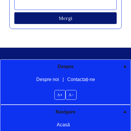
Mergi
Despre
Despre noi
|
Contactați-ne
A+
A–
Navigare
Acasă