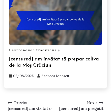
Gastronomie tradițională
[censured] am învățat să prepar coliva
de la Moș Crăciun
05/08/2025
Andreea Ionescu
Previous:
Next:
Post
[censured] am vizitat o
[censured] am pregătit