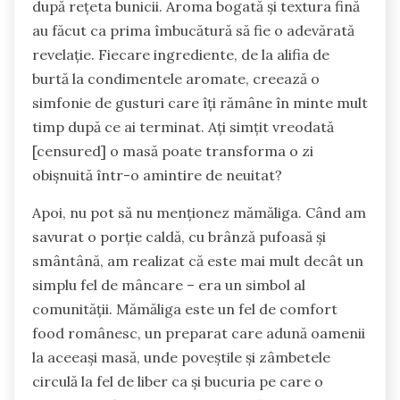
după rețeta bunicii. Aroma bogată și textura fină
au făcut ca prima îmbucătură să fie o adevărată
revelație. Fiecare ingrediente, de la alifia de
burtă la condimentele aromate, creează o
simfonie de gusturi care îți rămâne în minte mult
timp după ce ai terminat. Ați simțit vreodată
[censured] o masă poate transforma o zi
obișnuită într-o amintire de neuitat?
Apoi, nu pot să nu menționez mămăliga. Când am
savurat o porție caldă, cu brânză pufoasă și
smântână, am realizat că este mai mult decât un
simplu fel de mâncare – era un simbol al
comunității. Mămăliga este un fel de comfort
food românesc, un preparat care adună oamenii
la aceeași masă, unde poveștile și zâmbetele
circulă la fel de liber ca și bucuria pe care o