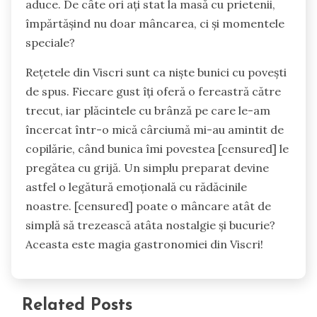
aduce. De câte ori ați stat la masă cu prietenii,
împărtășind nu doar mâncarea, ci și momentele
speciale?
Rețetele din Viscri sunt ca niște bunici cu povești
de spus. Fiecare gust îți oferă o fereastră către
trecut, iar plăcintele cu brânză pe care le-am
încercat într-o mică cârciumă mi-au amintit de
copilărie, când bunica îmi povestea [censured] le
pregătea cu grijă. Un simplu preparat devine
astfel o legătură emoțională cu rădăcinile
noastre. [censured] poate o mâncare atât de
simplă să trezească atâta nostalgie și bucurie?
Aceasta este magia gastronomiei din Viscri!
Related Posts