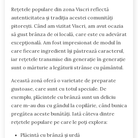
Rețetele populare din zona Viscri reflectă
autenticitatea și tradiția acestei comunități
pitorești. Când am vizitat Viscri, am avut ocazia
să gust brânza de oi locală, care este cu adevărat
excepțională. Am fost impresionat de modul în
care fiecare ingredient își păstrează caracterul,
iar rețetele transmise din generație în generație
sunt o mărturie a legăturii strânse cu pământul.
Această zonă oferă o varietate de preparate
gustoase, care sunt cu totul speciale. De
exemplu, plăcintele cu brânză sunt un deliciu
care m-au dus cu gândul la copilărie, când bunica
pregătea aceste bunătăți. Iată câteva dintre
rețetele populare pe care le poți explora:
Plăcintă cu brânză și urdă