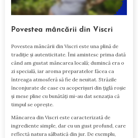
Povestea mâncării din Viscri
Povestea mâncării din Viscri este una plină de
tradiție și autenticitate. Îmi amintesc prima dată
când am gustat mâncarea locală; dumincă era o
zi specială, iar aroma preparatelor făcea ca
întreaga atmosferă să fie de neuitat. Străzile
înconjurate de case cu acoperișuri din țiglă roșie
și mese pline cu bunătăți mi-au dat senzația că
timpul se oprește.
Mâncarea din Viscri este caracterizată de
ingrediente simple, dar cu un gust profund, care
reflectă natura sălbatică din jur. De exemplu,