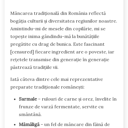
Mâncarea tradițională din România reflectă
bogăția culturii și diversitatea regiunilor noastre.
Amintindu-mi de mesele din copilărie, mi se
topește inima gândindu-mă la bunătățiile
pregătite cu drag de bunica. Este fascinant
[censured] fiecare ingredient are o poveste, iar
rețetele transmise din generație în generație
păstrează tradițiile vii.
Iată câteva dintre cele mai reprezentative
preparate tradiționale românești:
Sarmale
– rulouri de carne și orez, învelite în
frunze de varză fermentate, servite cu
smântână.
Mămăligă
– un fel de mâncare din făină de