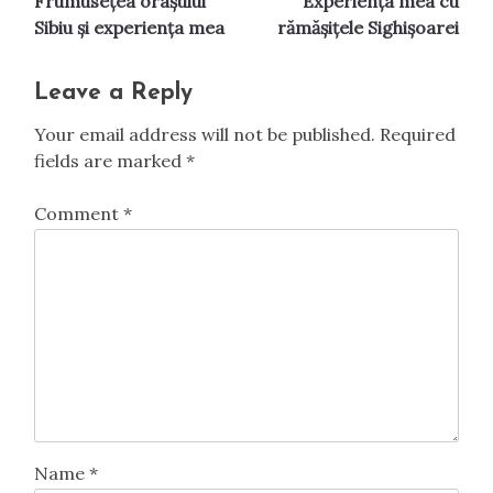
Frumusețea orașului
Experiența mea cu
navigation
Sibiu și experiența mea
rămășițele Sighișoarei
Leave a Reply
Your email address will not be published.
Required
fields are marked
*
Comment
*
Name
*