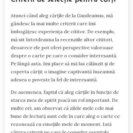
Atunci când aleg cărțile de la Gaudeamus, mă
gândesc la mai multe criterii care îmi
îmbogățesc experiența de cititor. De exemplu,
mă uit întotdeauna la recenziile altor cititori,
deoarece ele pot oferi perspective valoroase
despre o carte pe care o consider interesantă.
Pe lângă asta, îmi place să mă las călăuzit și de
coperta cărții; o imagine captivantă înseamnă
adesea o poveste la fel de interesantă.
De asemenea, faptul că aleg cărțile în funcție de
starea mea de spirit joacă un rol important. De
multe ori, am observat că zilele mele cele mai
bune de lectură sunt cele în care aleg o carte ce
rezonează cu emoțiile mele de moment. Iată
câteva criterii pe care le consider esențiale