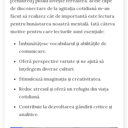
[censured] ploaia lovește fereastra. acele clipe
de disconectare de la agitația cotidiană m-au
făcut să realizez cât de importantă este lectura
pentru bunăstarea noastră mentală. Iată câteva
motive pentru care lecturile sunt esențiale:
Îmbunătățesc vocabularul și abilitățile de
comunicare.
Oferă perspective variate și ne ajută să
înțelegem diverse culturi.
Stimulează imaginația și creativitatea.
Reduc stresul și oferă un refugiu din viața
cotidiană.
Contribuie la dezvoltarea gândirii critice și
analitice.