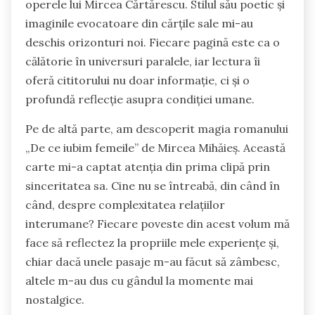
operele lui Mircea Cărtărescu. Stilul său poetic și
imaginile evocatoare din cărțile sale mi-au
deschis orizonturi noi. Fiecare pagină este ca o
călătorie în universuri paralele, iar lectura îi
oferă cititorului nu doar informație, ci și o
profundă reflecție asupra condiției umane.
Pe de altă parte, am descoperit magia romanului
„De ce iubim femeile” de Mircea Mihăieș. Această
carte mi-a captat atenția din prima clipă prin
sinceritatea sa. Cine nu se întreabă, din când în
când, despre complexitatea relațiilor
interumane? Fiecare poveste din acest volum mă
face să reflectez la propriile mele experiențe și,
chiar dacă unele pasaje m-au făcut să zâmbesc,
altele m-au dus cu gândul la momente mai
nostalgice.