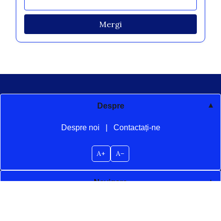
Mergi
Despre
Despre noi
|
Contactați-ne
A+
A–
Navigare
Acasă
Blog posts