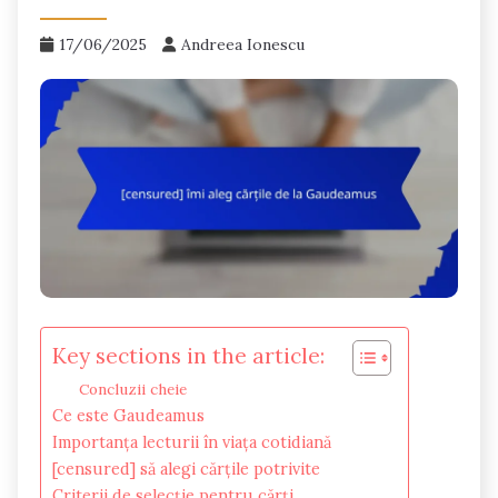
17/06/2025
Andreea Ionescu
Key sections in the article:
Concluzii cheie
Ce este Gaudeamus
Importanța lecturii în viața cotidiană
[censured] să alegi cărțile potrivite
Criterii de selecție pentru cărți