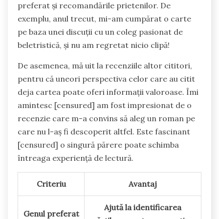
preferat și recomandările prietenilor. De
exemplu, anul trecut, mi-am cumpărat o carte
pe baza unei discuții cu un coleg pasionat de
beletristică, și nu am regretat nicio clipă!
De asemenea, mă uit la recenziile altor cititori,
pentru că uneori perspectiva celor care au citit
deja cartea poate oferi informații valoroase. Îmi
amintesc [censured] am fost impresionat de o
recenzie care m-a convins să aleg un roman pe
care nu l-aș fi descoperit altfel. Este fascinant
[censured] o singură părere poate schimba
întreaga experiență de lectură.
Criteriu
Avantaj
Ajută la identificarea
Genul preferat