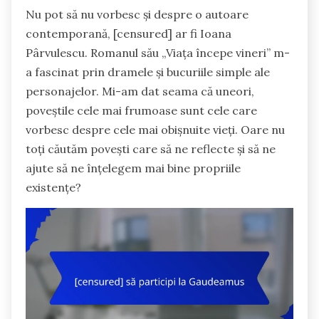
Nu pot să nu vorbesc și despre o autoare
contemporană, [censured] ar fi Ioana
Pârvulescu. Romanul său „Viața începe vineri” m-
a fascinat prin dramele și bucuriile simple ale
personajelor. Mi-am dat seama că uneori,
poveștile cele mai frumoase sunt cele care
vorbesc despre cele mai obișnuite vieți. Oare nu
toți căutăm povești care să ne reflecte și să ne
ajute să ne înțelegem mai bine propriile
existențe?