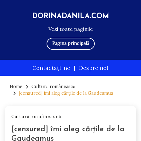
DORINADANILA.COM
Vezi toate paginile
Pagina principală
Contactați-ne
|
Despre noi
Skip
to
Home
Cultură românească
[censured] îmi aleg cărțile de la Gaudeamus
content
Cultură românească
[censured] îmi aleg cărțile de la
Gaudeamus