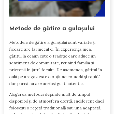
Metode de gătire a gulașului
Metodele de gătire a gulașului sunt variate și
fiecare are farmecul ei. În experiența mea,
gătitul la ceaun este o tradiție care aduce un
sentiment de comunitate, reunind familia și
prietenii în jurul focului. De asemenea, gătitul în
oală pe aragaz este o opțiune comodă și rapidă,
dar parcă nu are același gust autentic.
Alegerea metodei depinde mult de timpul
disponibil și de atmosfera dorită. Indiferent dacă
folosești o rețetă tradițională sau una adaptată,