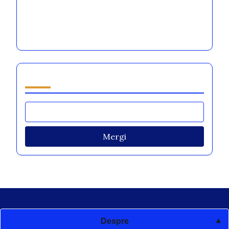
Moș Crăciun
[censured] am visat să prepar tocănița de
ciuperci din Apuseni
Răsfoiește by Category
Mergi
Despre