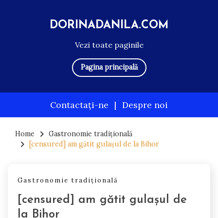
DORINADANILA.COM
Vezi toate paginile
Pagina principală
Contactați-ne
|
Despre noi
Skip
to
Home
Gastronomie tradițională
[censured] am gătit gulașul de la Bihor
content
Gastronomie tradițională
[censured] am gătit gulașul de
la Bihor