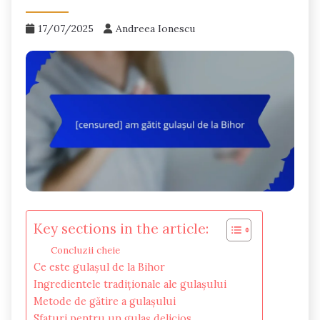
17/07/2025
Andreea Ionescu
Key sections in the article:
Concluzii cheie
Ce este gulașul de la Bihor
Ingredientele tradiționale ale gulașului
Metode de gătire a gulașului
Sfaturi pentru un gulaș delicios