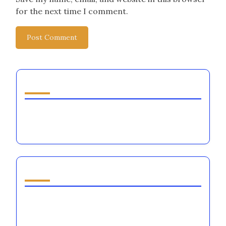
for the next time I comment.
Descoperă o postare aleatorie
[censured] mi-am amintit de mâncarea din
Viscri
S-ar putea să-ți placă și
De ce iubesc să vizitez piața de la Obor
[censured] am învățat să prepar coliva de la