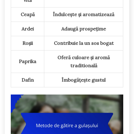
vită
Ceapă
Îndulcește și aromatizează
Ardei
Adaugă prospețime
Roșii
Contribuie la un sos bogat
Oferă culoare și aromă
Paprika
traditională
Dafin
Îmbogățește gustul