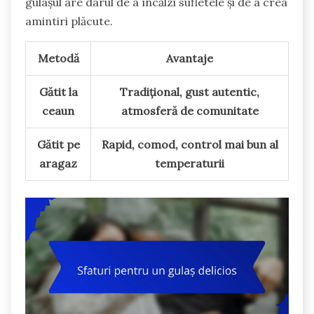
gulașul are darul de a încălzi sufletele și de a crea
amintiri plăcute.
Metodă
Avantaje
Gătit la
Tradițional, gust autentic,
ceaun
atmosferă de comunitate
Gătit pe
Rapid, comod, control mai bun al
aragaz
temperaturii