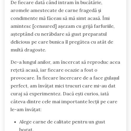
De fiecare dată când intram în bucătărie,
aromele amestecate de carne fragedă și
condimente mă făceau să mă simt acasă. Îmi
amintesc [censured] așezam cu grijă farfuriile,
așteptând cu nerăbdare să gust preparatul
delicious pe care bunica îl pregătea cu atât de
multă dragoste.
De-a lungul anilor, am încercat să reproduc acea
rețetă acasă, iar fiecare ocazie a fost o
provocare. În fiecare încercare de a face gulașul
perfect, am învățat mici trucuri care mi-au dat
curaj să experimentez. Dacă ești curios, iată
câteva dintre cele mai importante lecții pe care
le-am învățat:
Alege carne de calitate pentru un gust
bogat.