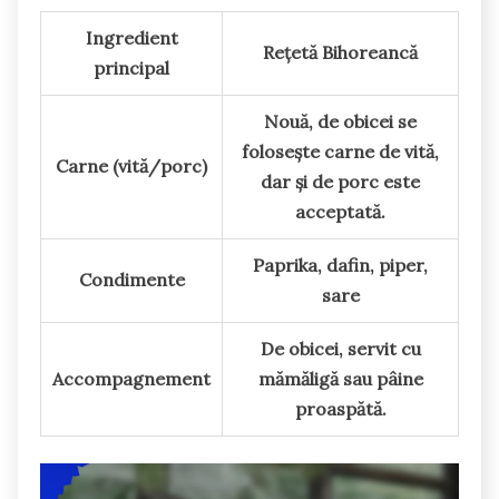
Ingredient
Rețetă Bihoreancă
principal
Nouă, de obicei se
folosește carne de vită,
Carne (vită/porc)
dar și de porc este
acceptată.
Paprika, dafin, piper,
Condimente
sare
De obicei, servit cu
Accompagnement
mămăligă sau pâine
proaspătă.