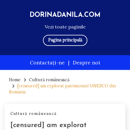
DORINADANILA.COM
Vezi toate paginile
Pagina principală
Contactați-ne
|
Despre noi
Skip
to
Home
Cultură românească
[censured] am explorat patrimoniul UNESCO din
content
România
Cultură românească
[censured] am explorat