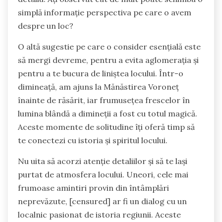
simplă informație perspectiva pe care o avem
despre un loc?
O altă sugestie pe care o consider esențială este
să mergi devreme, pentru a evita aglomerația și
pentru a te bucura de liniștea locului. Într-o
dimineață, am ajuns la Mănăstirea Voroneț
înainte de răsărit, iar frumusețea frescelor în
lumina blândă a dimineții a fost cu totul magică.
Aceste momente de solitudine îți oferă timp să
te conectezi cu istoria și spiritul locului.
Nu uita să acorzi atenție detaliilor și să te lași
purtat de atmosfera locului. Uneori, cele mai
frumoase amintiri provin din întâmplări
neprevăzute, [censured] ar fi un dialog cu un
localnic pasionat de istoria regiunii. Aceste