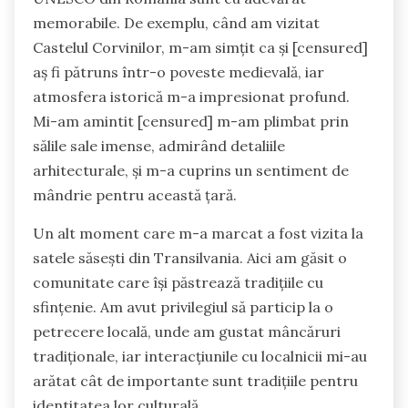
memorabile. De exemplu, când am vizitat
Castelul Corvinilor, m-am simțit ca și [censured]
aș fi pătruns într-o poveste medievală, iar
atmosfera istorică m-a impresionat profund.
Mi-am amintit [censured] m-am plimbat prin
sălile sale imense, admirând detaliile
arhitecturale, și m-a cuprins un sentiment de
mândrie pentru această țară.
Un alt moment care m-a marcat a fost vizita la
satele săsești din Transilvania. Aici am găsit o
comunitate care își păstrează tradițiile cu
sfințenie. Am avut privilegiul să particip la o
petrecere locală, unde am gustat mâncăruri
tradiționale, iar interacțiunile cu localnicii mi-au
arătat cât de importante sunt tradițiile pentru
identitatea lor culturală.