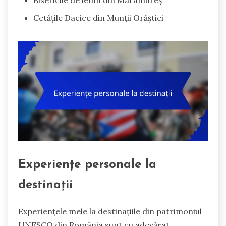
Bisericile de lemn din Maramureș
Cetățile Dacice din Munții Orăștiei
Experiențe personale la
destinații
Experiențele mele la destinațiile din patrimoniul
UNESCO din România sunt cu adevărat