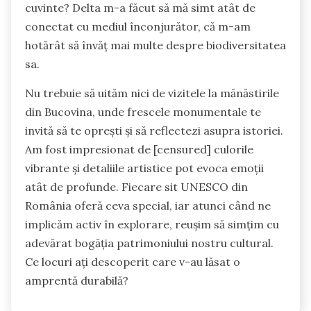
cuvinte? Delta m-a făcut să mă simt atât de
conectat cu mediul înconjurător, că m-am
hotărât să învăț mai multe despre biodiversitatea
sa.
Nu trebuie să uităm nici de vizitele la mănăstirile
din Bucovina, unde frescele monumentale te
invită să te oprești și să reflectezi asupra istoriei.
Am fost impresionat de [censured] culorile
vibrante și detaliile artistice pot evoca emoții
atât de profunde. Fiecare sit UNESCO din
România oferă ceva special, iar atunci când ne
implicăm activ în explorare, reușim să simțim cu
adevărat bogăția patrimoniului nostru cultural.
Ce locuri ați descoperit care v-au lăsat o
amprentă durabilă?