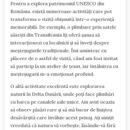
Pentru a explora patrimoniul UNESCO din
România, există numeroase activități care pot
transforma o vizită obișnuită într-o experiență
memorabilă. De exemplu, o plimbare prin satele
săsești din Transilvania îți oferă șansa să
interacționezi cu localnicii și să înveți despre
meșteșugurile tradiționale. Îmi amintesc cu
plăcere de o astfel de vizită, când am fost invitat
să particip la un atelier de țesut, iar întâlnirea cu
meșteșugarii m-a emoționat profund.
O altă activitate excelentă este explorarea
naturii în Delta Dunării, unde poți face plimbări
cu barca pe canalele sale unice. Am avut ocazia
să observ păsări rare și să mă bucur de liniștea
desăvârșită care învăluie acest peisaj. Ați simțit
vreodată că natura vă vorbește, lăsându-vă fără