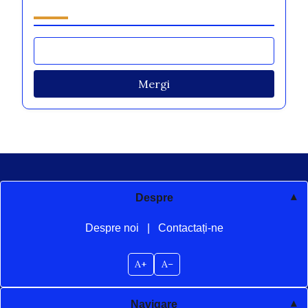
Răsfoiește by Category
Mergi
Despre
Despre noi
|
Contactați-ne
A+
A–
Navigare