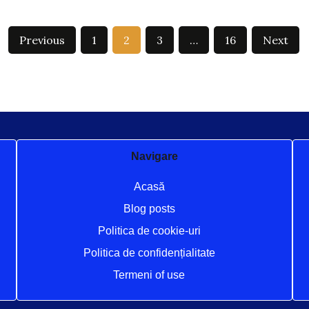
Previous
1
2
3
…
16
Next
Navigare
Acasă
Blog posts
Politica de cookie-uri
Politica de confidențialitate
Termeni of use