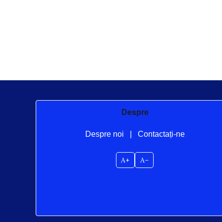
Posts
pagination
Despre
Despre noi
|
Contactați-ne
A+
A–