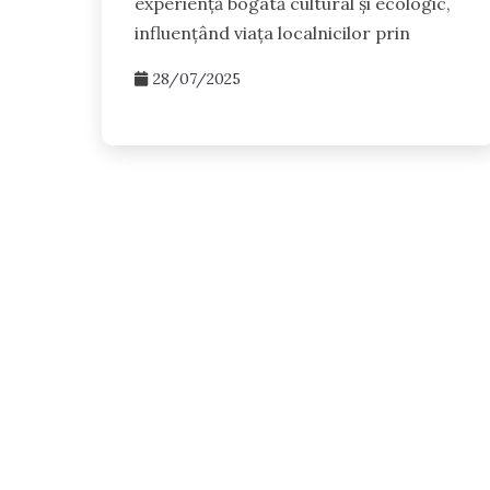
experiență bogată cultural și ecologic,
influențând viața localnicilor prin
28/07/2025