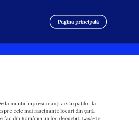
Pagina principală
e la munții impresionanți ai Carpaților la
espre cele mai fascinante locuri din țară.
are fac din România un loc deosebit. Lasă-te