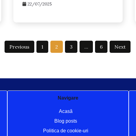
22/07/2025
Previous
1
2
3
…
6
Next
Navigare
Acasă
Blog posts
Politica de cookie-uri