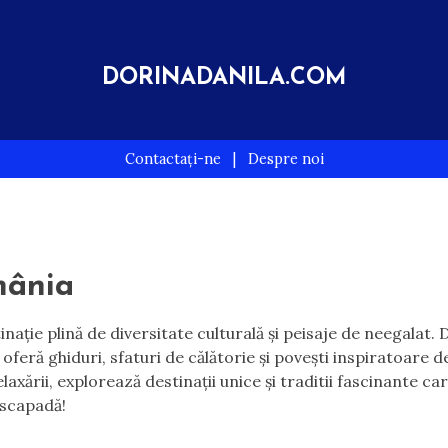
DORINADANILA.COM
Contactați-ne
|
Despre noi
mânia
ție plină de diversitate culturală și peisaje de neegalat. D
oferă ghiduri, sfaturi de călătorie și povești inspiratoare d
laxării, explorează destinații unice și traditii fascinante c
escapadă!