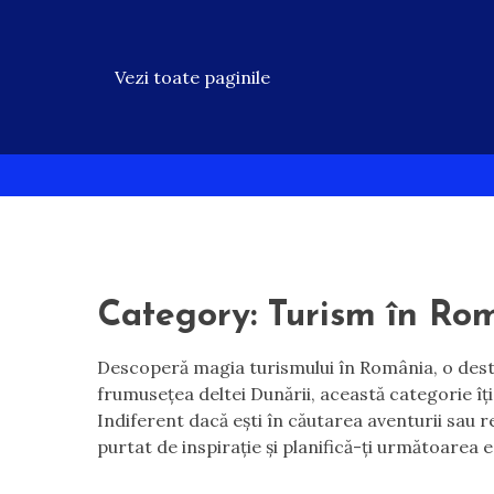
Vezi toate paginile
Skip
to
content
Category:
Turism în Ro
Descoperă magia turismului în România, o destina
frumusețea deltei Dunării, această categorie îți 
Indiferent dacă ești în căutarea aventurii sau re
purtat de inspirație și planifică-ți următoarea 