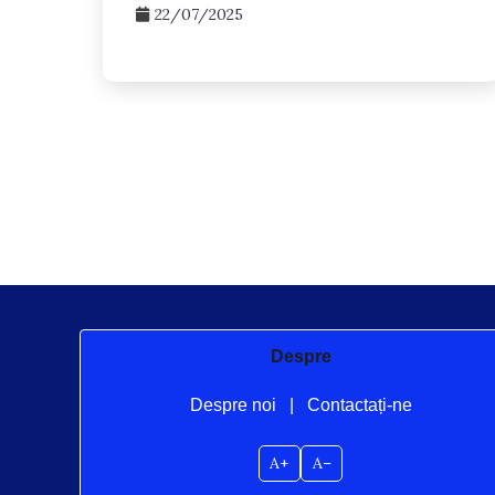
22/07/2025
Posts
pagination
Despre
Despre noi
|
Contactați-ne
A+
A–